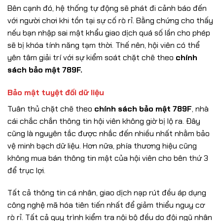
Bên cạnh đó, hệ thống tự động sẽ phát đi cảnh báo đến
với người chơi khi tồn tại sự cố rò rỉ. Bằng chứng cho thấy
nếu bạn nhập sai mật khẩu giao dịch quá số lần cho phép
sẽ bị khóa tính năng tạm thời. Thế nên, hội viên có thể
yên tâm giải trí với sự kiểm soát chặt chẽ theo
chính
sách bảo mật 789F.
Bảo mật tuyệt đối dữ liệu
Tuân thủ chặt chẽ theo
chính sách bảo mật 789F
, nhà
cái chắc chắn thông tin hội viên không giờ bị lộ ra. Đây
cũng là nguyên tắc được nhắc đến nhiều nhất nhằm bảo
vệ minh bạch dữ liệu. Hơn nữa, phía thương hiệu cũng
không mua bán thông tin mật của hội viên cho bên thứ 3
để trục lợi.
Tất cả thông tin cá nhân, giao dịch nạp rút đều áp dụng
công nghệ mã hóa tiên tiến nhất để giảm thiểu nguy cơ
rò rỉ. Tất cả quy trình kiểm tra nội bộ đều do đội ngũ nhân