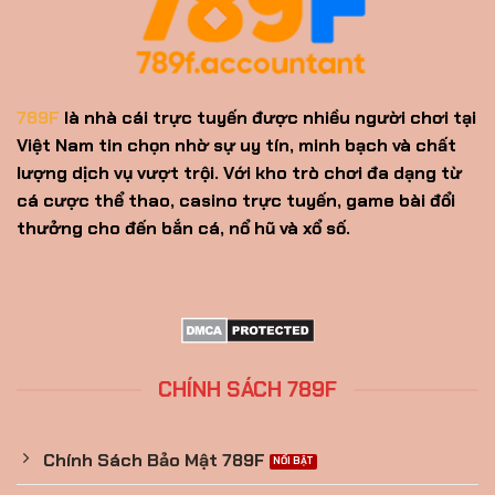
789F
là nhà cái trực tuyến được nhiều người chơi tại
Việt Nam tin chọn nhờ sự uy tín, minh bạch và chất
lượng dịch vụ vượt trội. Với kho trò chơi đa dạng từ
cá cược thể thao, casino trực tuyến, game bài đổi
thưởng cho đến bắn cá, nổ hũ và xổ số.
CHÍNH SÁCH 789F
Chính Sách Bảo Mật 789F