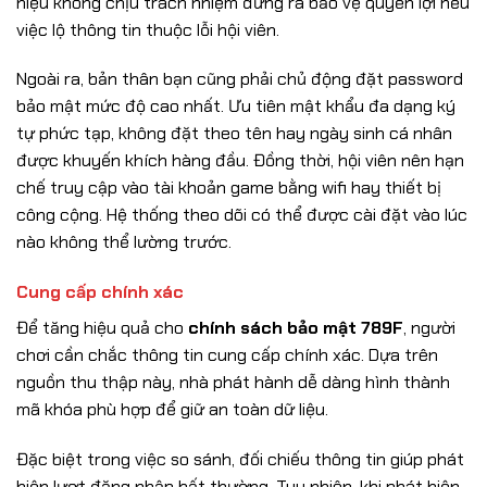
hiệu không chịu trách nhiệm đứng ra bảo vệ quyền lợi nếu
việc lộ thông tin thuộc lỗi hội viên.
Ngoài ra, bản thân bạn cũng phải chủ động đặt password
bảo mật mức độ cao nhất. Ưu tiên mật khẩu đa dạng ký
tự phức tạp, không đặt theo tên hay ngày sinh cá nhân
được khuyến khích hàng đầu. Đồng thời, hội viên nên hạn
chế truy cập vào tài khoản game bằng wifi hay thiết bị
công cộng. Hệ thống theo dõi có thể được cài đặt vào lúc
nào không thể lường trước.
Cung cấp chính xác
Để tăng hiệu quả cho
chính sách bảo mật 789F
, người
chơi cần chắc thông tin cung cấp chính xác. Dựa trên
nguồn thu thập này, nhà phát hành dễ dàng hình thành
mã khóa phù hợp để giữ an toàn dữ liệu.
Đặc biệt trong việc so sánh, đối chiếu thông tin giúp phát
hiện lượt đăng nhập bất thường. Tuy nhiên, khi phát hiện