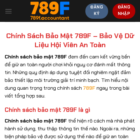
Bỏ
ĐĂNG
ĐĂNG
qua
KÝ
NHẬP
nội
dung
Chính Sách Bảo Mật 789F – Bảo Vệ Dữ
Liệu Hội Viên An Toàn
Chính sách bảo mật 789F
đem đến cam kết vững bền
để giữ an toàn người chơi khỏi nguy cơ đánh mất thông
tin. Những quy định áp dụng tuyệt đối nghiêm ngặt đảm
bảo thiết lập môi trường giải trí minh bạch. Tìm hiểu nội
dung quan trọng trong chính sách
789F
ngay trong bài
viết tổng hợp sau.
Chính sách bảo mật 789F là gì
Chính sách bảo mật 789F
thể hiện rõ cách mà nhà phát
hành sử dụng, thu thập thông tin thế nào. Ngoài ra, những
biện pháp bảo vệ được sử dụng thế nào để giữ an toàn