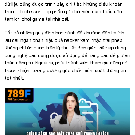
dữ liệu cũng được trình bày chi tiết. Những điều khoản
trong chính sách góp phần giúp hội viên cảm thấy yên
tâm khi chơi game tại nhà cái.
Tất cả những quy định ban hành đều hướng đến lợi ích
lâu dài, ngăn chặn hiệu quả hacker xâm nhập trái phép.
Không chỉ áp dụng trên lý thuyết đơn giản, việc áp dụng
công nghệ cao cũng được sử dụng để nâng cao để giữ an
toàn riêng tư. Ngoài ra, phía thành viên tham gia cũng có
trách nhiệm tương đương góp phần kiểm soát thông tin
tốt nhất.