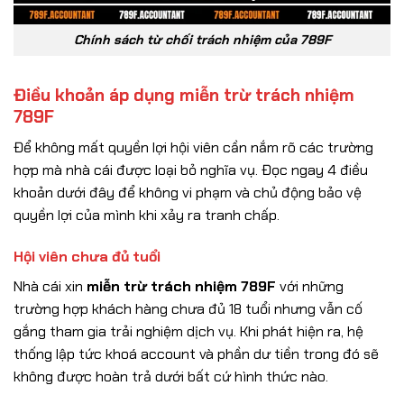
Chính sách từ chối trách nhiệm của 789F
Điều khoản áp dụng miễn trừ trách nhiệm
789F
Để không mất quyền lợi hội viên cần nắm rõ các trường
hợp mà nhà cái được loại bỏ nghĩa vụ. Đọc ngay 4 điều
khoản dưới đây để không vi phạm và chủ động bảo vệ
quyền lợi của mình khi xảy ra tranh chấp.
Hội viên chưa đủ tuổi
Nhà cái xin
miễn trừ trách nhiệm 789F
với những
trường hợp khách hàng chưa đủ 18 tuổi nhưng vẫn cố
gắng tham gia trải nghiệm dịch vụ. Khi phát hiện ra, hệ
thống lập tức khoá account và phần dư tiền trong đó sẽ
không được hoàn trả dưới bất cứ hình thức nào.