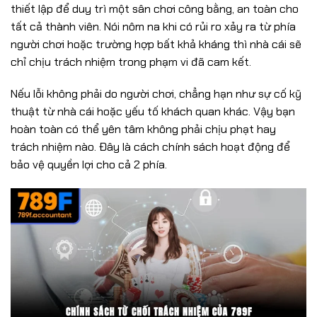
thiết lập để duy trì một sân chơi công bằng, an toàn cho
tất cả thành viên. Nói nôm na khi có rủi ro xảy ra từ phía
người chơi hoặc trường hợp bất khả kháng thì nhà cái sẽ
chỉ chịu trách nhiệm trong phạm vi đã cam kết.
Nếu lỗi không phải do người chơi, chẳng hạn như sự cố kỹ
thuật từ nhà cái hoặc yếu tố khách quan khác. Vậy bạn
hoàn toàn có thể yên tâm không phải chịu phạt hay
trách nhiệm nào. Đây là cách chính sách hoạt động để
bảo vệ quyền lợi cho cả 2 phía.