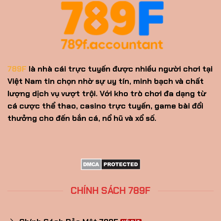
789F
là nhà cái trực tuyến được nhiều người chơi tại
Việt Nam tin chọn nhờ sự uy tín, minh bạch và chất
lượng dịch vụ vượt trội. Với kho trò chơi đa dạng từ
cá cược thể thao, casino trực tuyến, game bài đổi
thưởng cho đến bắn cá, nổ hũ và xổ số.
CHÍNH SÁCH 789F