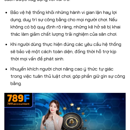
Bảo vệ hệ thống khỏi những hành vi gian lận hay lợi
dụng, duy trì sự công bằng cho mọi người chơi. Nếu
không có bộ quy định rõ ràng, những kẽ hở sẽ bị khai
thác làm giảm chất lượng trải nghiệm của sân chơi.
Khi người dùng thực hiện đúng các yêu cầu hệ thống
sẽ bảo vệ một cách toàn diện, đồng thời hỗ trợ kịp
thời mọi vấn đề phát sinh.
Khuyến khích người chơi nâng cao ý thức tự giác
trong việc tuân thủ luật chơi, góp phần giữ gìn sự công
bằng.