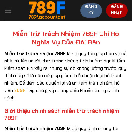
Bỏ
ĐĂNG
ĐĂNG
qua
KÝ
NHẬP
nội
dung
Miễn Trừ Trách Nhiệm 789F Chỉ Rõ
Nghĩa Vụ Của Đôi Bên
Miễn trừ trách nhiệm 789F
là bộ quy tắc giúp bảo vệ cả
nhà cái lẫn người chơi trong những tình huống ngoài tầm
kiểm soát. Khi xảy ra những sự cố không lường trước, quy
định này sẽ là căn cứ giúp giảm thiểu hoặc loại bỏ trách
nhiệm. Để đảm bảo quyền lợi và an tâm trải nghiệm, hội
viên
789F
hãy chú ý kỹ những điều khoản trong chính
sách!
Giới thiệu chính sách miễn trừ trách nhiệm
789F
Miễn trừ trách nhiệm 789F
là bộ quy định chúng tôi