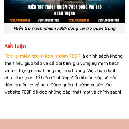
Miễn trừ trách nhiệm 789F đóng vai trò quan trọng
Kết luận
Tóm lại
miễn trừ trách nhiệm 789F
là chính sách không
thể thiếu giúp bảo vệ cả đôi bên, giữ vững sự minh bạch
và tôn trọng nhau trong mọi hoạt động. Việc bạn dành
chút thời gian để hiểu rõ những điều khoản này sẽ bảo
đảm quyền lợi về sau. Đừng quên thường xuyên vào
website 789F để đọc những cập nhật mới về chính sách!