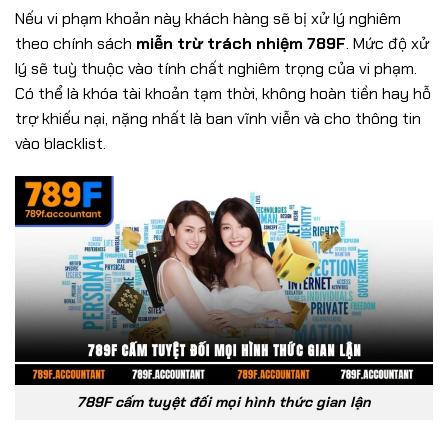
Nếu vi phạm khoản này khách hàng sẽ bị xử lý nghiêm
theo chính sách
miễn trừ trách nhiệm 789F
. Mức độ xử
lý sẽ tuỳ thuộc vào tính chất nghiêm trọng của vi phạm.
Có thể là khóa tài khoản tạm thời, không hoàn tiền hay hỗ
trợ khiếu nại, nặng nhất là ban vĩnh viễn và cho thông tin
vào blacklist.
789F cấm tuyệt đối mọi hình thức gian lận