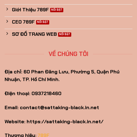
Giới Thiệu 789F
CEO 789F
SƠ ĐỒ TRANG WEB
VỀ CHÚNG TÔI
Địa chỉ: 60 Phan Đăng Lưu, Phường 5, Quận Phú
Nhuận, TP. Hồ Chí Minh.
Điện thoại:
0937218460
Email:
contact@sattaking-black.in.net
Website: https://sattaking-black.in.net/
Thương hiệu:
789F