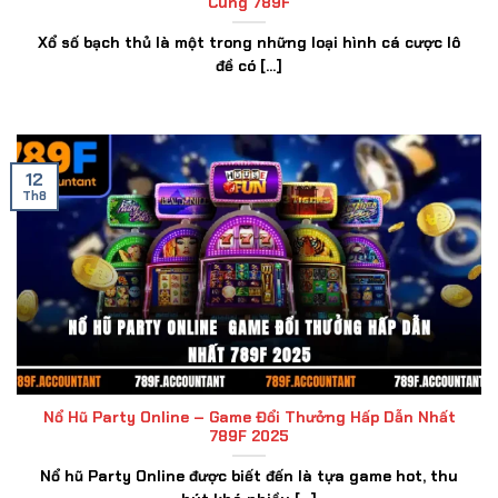
Cùng 789F
Xổ số bạch thủ là một trong những loại hình cá cược lô
đề có [...]
12
Th8
Nổ Hũ Party Online – Game Đổi Thưởng Hấp Dẫn Nhất
789F 2025
Nổ hũ Party Online được biết đến là tựa game hot, thu