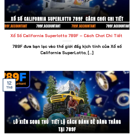
Xổ Số California Superlotto 789F – Cách Chơi Chi Tiết
789F đưa bạn lạc vào thế giới đầy kịch tính của Xổ số
California SuperLotto, [...]
12
Th8