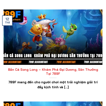
12
Th8
Bắn Cá Song Long – Khám Phá Đại Dương, Săn Thưởng
Tại 789F
789F mang đến cho người chơi một trải nghiệm giải trí
đầy kịch tính và [...]