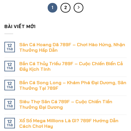
1
2
BÀI VIẾT MỚI
Săn Cá Hoang Dã 789F – Chơi Hào Hứng, Nhận
12
Th8
Thưởng Hấp Dẫn
Bắn Cá Thủy Triều 789F – Cuộc Chiến Biển Cả
12
Th8
Đầy Kịch Tính
Bắn Cá Song Long – Khám Phá Đại Dương, Săn
12
Th8
Thưởng Tại 789F
Siêu Thợ Săn Cá 789F – Cuộc Chiến Tiền
12
Th8
Thưởng Đại Dương
Xổ Số Mega Millions Là Gì? 789F Hướng Dẫn
12
Th8
Cách Chơi Hay