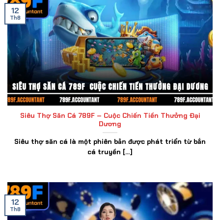
12
Th8
Siêu Thợ Săn Cá 789F – Cuộc Chiến Tiền Thưởng Đại
Dương
Siêu thợ săn cá là một phiên bản được phát triển từ bắn
cá truyền [...]
12
Th8