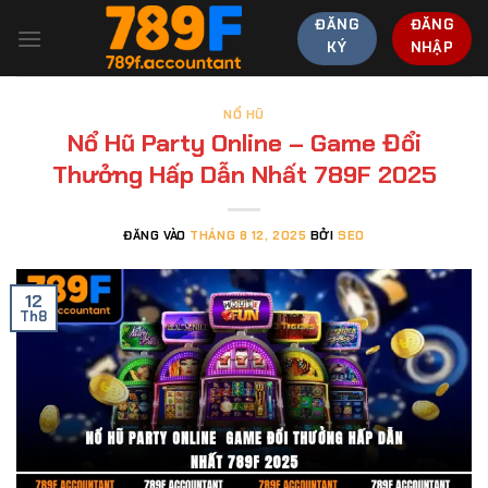
Bỏ
ĐĂNG
ĐĂNG
qua
KÝ
NHẬP
nội
dung
NỔ HŨ
Nổ Hũ Party Online – Game Đổi
Thưởng Hấp Dẫn Nhất 789F 2025
ĐĂNG VÀO
THÁNG 8 12, 2025
BỞI
SEO
12
Th8