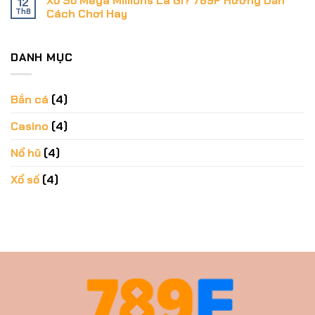
Xổ Số Mega Millions Là Gì? 789F Hướng Dẫn
12
Th8
Cách Chơi Hay
DANH MỤC
Bắn cá
(4)
Casino
(4)
Nổ hũ
(4)
Xổ số
(4)