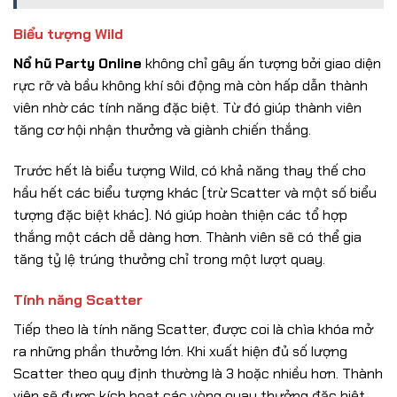
Biểu tượng Wild
Nổ hũ Party Online
không chỉ gây ấn tượng bởi giao diện
rực rỡ và bầu không khí sôi động mà còn hấp dẫn thành
viên nhờ các tính năng đặc biệt. Từ đó giúp thành viên
tăng cơ hội nhận thưởng và giành chiến thắng.
Trước hết là biểu tượng Wild, có khả năng thay thế cho
hầu hết các biểu tượng khác (trừ Scatter và một số biểu
tượng đặc biệt khác). Nó giúp hoàn thiện các tổ hợp
thắng một cách dễ dàng hơn. Thành viên sẽ có thể gia
tăng tỷ lệ trúng thưởng chỉ trong một lượt quay.
Tính năng Scatter
Tiếp theo là tính năng Scatter, được coi là chìa khóa mở
ra những phần thưởng lớn. Khi xuất hiện đủ số lượng
Scatter theo quy định thường là 3 hoặc nhiều hơn. Thành
viên sẽ được kích hoạt các vòng quay thưởng đặc biệt