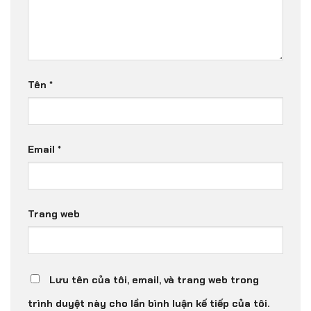
Tên
*
Email
*
Trang web
Lưu tên của tôi, email, và trang web trong
trình duyệt này cho lần bình luận kế tiếp của tôi.