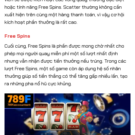
hoặc tính năng Free Spins. Scatter thường không cần
xuất hiện trên cùng một hàng thanh toán, vì vậy cơ hội
kích hoạt phần thưởng là rất cao.
Free Spins
Cuối cùng, Free Spins là phần được mong chờ nhất cho
phép mọi người quay miễn phí một số lượt nhất định
nhưng vẫn nhận được tiền thưởng nếu trúng. Trong các
lượt Free Spins, một số game còn áp dụng hệ số nhân
thưởng giúp số tiền thắng có thể tăng gấp nhiều lần, tạo
ra những pha nổ hũ cực khủng.