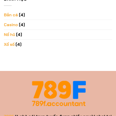
Bắn cá
(4)
Casino
(4)
Nổ hũ
(4)
Xổ số
(4)