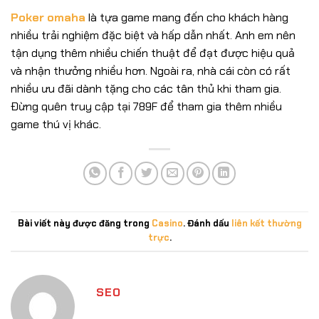
Poker omaha
là tựa game mang đến cho khách hàng
nhiều trải nghiệm đặc biệt và hấp dẫn nhất. Anh em nên
tận dụng thêm nhiều chiến thuật để đạt được hiệu quả
và nhận thưởng nhiều hơn. Ngoài ra, nhà cái còn có rất
nhiều ưu đãi dành tặng cho các tân thủ khi tham gia.
Đừng quên truy cập tại 789F để tham gia thêm nhiều
game thú vị khác.
Bài viết này được đăng trong
Casino
. Đánh dấu
liên kết thường
trực
.
SEO