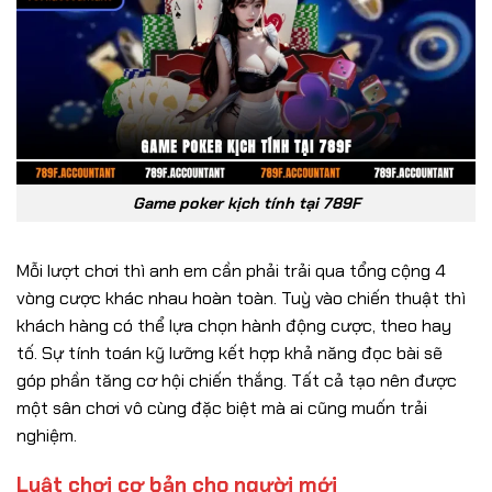
Game poker kịch tính tại 789F
Mỗi lượt chơi thì anh em cần phải trải qua tổng cộng 4
vòng cược khác nhau hoàn toàn. Tuỳ vào chiến thuật thì
khách hàng có thể lựa chọn hành động cược, theo hay
tố. Sự tính toán kỹ lưỡng kết hợp khả năng đọc bài sẽ
góp phần tăng cơ hội chiến thắng. Tất cả tạo nên được
một sân chơi vô cùng đặc biệt mà ai cũng muốn trải
nghiệm.
Luật chơi cơ bản cho người mới